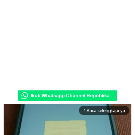
Ikuti Whatsapp Channel Republika
Baca selengkapnya
arrow_forward_ios