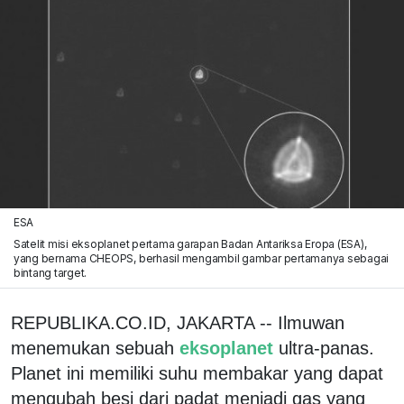
ESA
Satelit misi eksoplanet pertama garapan Badan Antariksa Eropa (ESA),
yang bernama CHEOPS, berhasil mengambil gambar pertamanya sebagai
bintang target.
REPUBLIKA.CO.ID, JAKARTA -- Ilmuwan
menemukan sebuah
eksoplanet
ultra-panas.
Planet ini memiliki suhu membakar yang dapat
mengubah besi dari padat menjadi gas yang