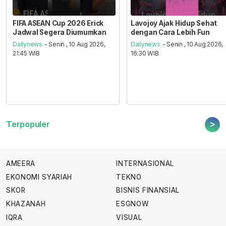
FIFA ASEAN Cup 2026 Erick
Lavojoy Ajak Hidup Sehat
Jadwal Segera Diumumkan
dengan Cara Lebih Fun
Dailynews
- Senin , 10 Aug 2026,
Dailynews
- Senin , 10 Aug 2026,
21:45 WIB
16:30 WIB
>
Terpopuler
AMEERA
INTERNASIONAL
EKONOMI SYARIAH
TEKNO
SKOR
BISNIS FINANSIAL
KHAZANAH
ESGNOW
IQRA
VISUAL