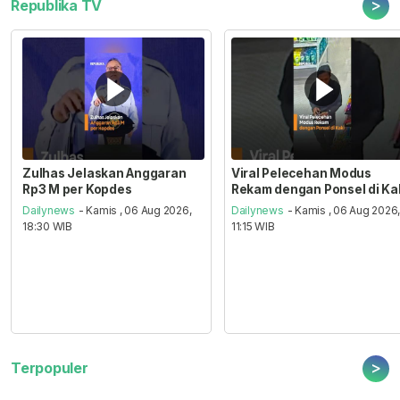
>
Republika TV
Zulhas Jelaskan Anggaran
Viral Pelecehan Modus
Rp3 M per Kopdes
Rekam dengan Ponsel di Ka
Dailynews
- Kamis , 06 Aug 2026,
Dailynews
- Kamis , 06 Aug 2026
18:30 WIB
11:15 WIB
>
Terpopuler