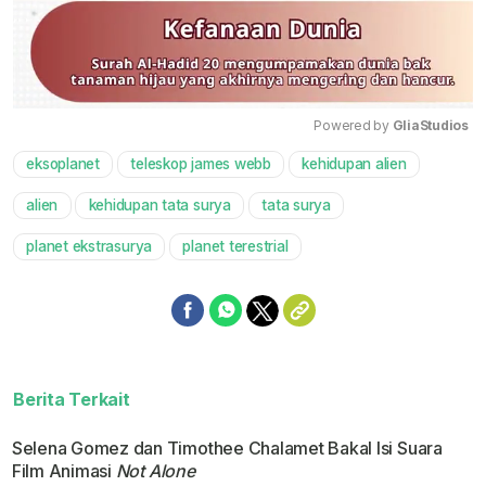
Powered by 
GliaStudios
eksoplanet
teleskop james webb
kehidupan alien
Mute
alien
kehidupan tata surya
tata surya
planet ekstrasurya
planet terestrial
Berita Terkait
Selena Gomez dan Timothee Chalamet Bakal Isi Suara
Film Animasi
Not Alone