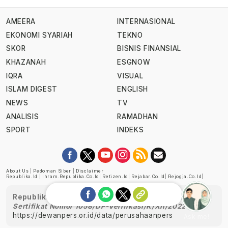
AMEERA
INTERNASIONAL
EKONOMI SYARIAH
TEKNO
SKOR
BISNIS FINANSIAL
KHAZANAH
ESGNOW
IQRA
VISUAL
ISLAM DIGEST
ENGLISH
NEWS
TV
ANALISIS
RAMADHAN
SPORT
INDEKS
About Us
|
Pedoman Siber
|
Disclaimer
Republika.id
|
Ihram.republika.co.id
|
Retizen.id
|
Rejabar.co.id
|
Rejogja.co.id
|
Republika telah diverifikasi oleh Dewan Pers
Sertifikat Nomor 1058/DP-Verifikasi/K/XII/2022
https://dewanpers.or.id/data/perusahaanpers
Ask me!