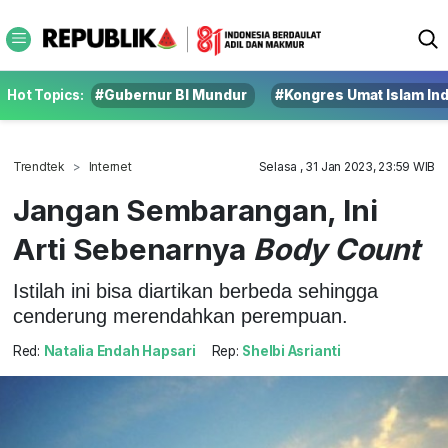
Hot Topics:
#Gubernur BI Mundur
#Kongres Umat Islam In
Trendtek
Internet
Selasa , 31 Jan 2023, 23:59 WIB
Jangan Sembarangan, Ini
Arti Sebenarnya
Body Count
Istilah ini bisa diartikan berbeda sehingga
cenderung merendahkan perempuan.
Red:
Natalia Endah Hapsari
Rep:
Shelbi Asrianti