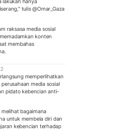
a lakukan hanya
iserang," tulis @Omar_Gaza
 raksasa media sosial
memadamkan konten
 saat membahas
na.
 2
erlangsung memperlihatkan
 perusahaan media sosial
an pidato kebencian anti-
h melihat bagaimana
na untuk membela diri dan
aran kebencian terhadap