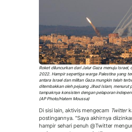
Roket diluncurkan dari Jalur Gaza menuju Israel,
2022. Hampir sepertiga warga Palestina yang t
antara Israel dan militan Gaza mungkin telah terb
ditembakkan oleh pejuang Jihad Islam, menurut pen
tampaknya konsisten dengan pelaporan independ
(AP Photo/Hatem Moussa)
Di sisi lain, aktivis mengecam
Twitter
k
postingannya. "Saya akhirnya diizink
hampir sehari penuh @Twitter mengun