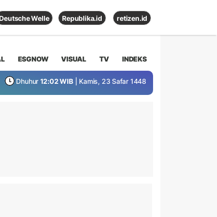
Deutsche Welle
Republika.id
retizen.id
AL
ESGNOW
VISUAL
TV
INDEKS
Dhuhur
12:02 WIB
| Kamis, 23 Safar 1448