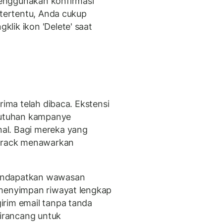
enggunakan konfirmasi
 tertentu, Anda cukup
lik ikon 'Delete' saat
rima telah dibaca. Ekstensi
ebutuhan kampanye
al. Bagi mereka yang
ltrack menawarkan
endapatkan wawasan
 menyimpan riwayat lengkap
irim email tanpa tanda
dirancang untuk