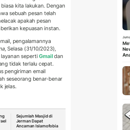
 biasa kita lakukan. Dengan
wa sebuah pesan telah
elacak apakah pesan
mberikan kepuasan instan.
Juma
mail, pengalamannya
Met
na
, Selasa (31/10/2023),
New
An
 layanan seperti
Gmail
dan
g tidak terlalu cepat.
s pengiriman email
kah seseorang benar-benar
k jelas.
ang
Sejumlah Masjid di
rael
Jerman Dapat
Ancaman Islamofobia