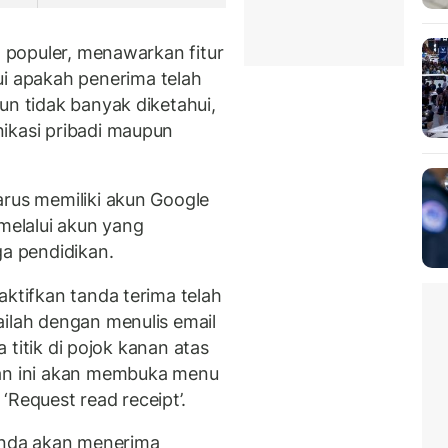
g populer, menawarkan fitur
 apakah penerima telah
pun tidak banyak diketahui,
ikasi pribadi maupun
arus memiliki akun Google
elalui akun yang
ga pendidikan.
aktifkan tanda terima telah
ailah dengan menulis email
ga titik di pojok kanan atas
kan ini akan membuka menu
i ‘Request read receipt’.
 Anda akan menerima