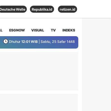
Deutsche Welle
Republika.id
retizen.id
AL
ESGNOW
VISUAL
TV
INDEKS
Dhuhur
12:01 WIB
| Sabtu, 25 Safar 1448