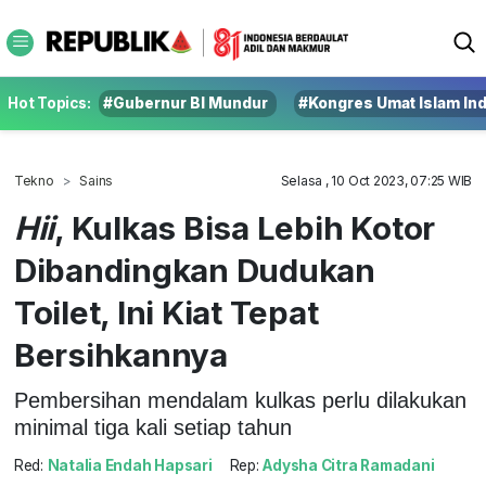
Hot Topics:
#Gubernur BI Mundur
#Kongres Umat Islam In
Tekno
Sains
Selasa , 10 Oct 2023, 07:25 WIB
Hii
, Kulkas Bisa Lebih Kotor
Dibandingkan Dudukan
Toilet, Ini Kiat Tepat
Bersihkannya
Pembersihan mendalam kulkas perlu dilakukan
minimal tiga kali setiap tahun
Red:
Natalia Endah Hapsari
Rep:
Adysha Citra Ramadani