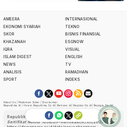
AMEERA
INTERNASIONAL
EKONOMI SYARIAH
TEKNO
SKOR
BISNIS FINANSIAL
KHAZANAH
ESGNOW
IQRA
VISUAL
ISLAM DIGEST
ENGLISH
NEWS
TV
ANALISIS
RAMADHAN
SPORT
INDEKS
About Us
|
Pedoman Siber
|
Disclaimer
Republika.id
|
Ihram.republika.co.id
|
Retizen.id
|
Rejabar.co.id
|
Rejogja.co.id
|
Republika telah diverifikasi oleh Dewan Pers
Sertifikat Nomor 1058/DP-Verifikasi/K/XII/2022
https://dewanpers.or.id/data/perusahaanpers