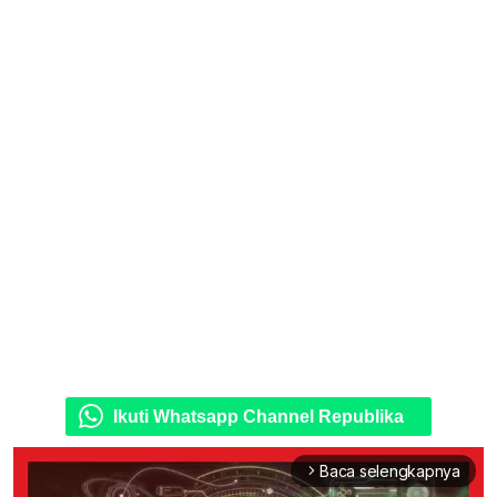
Ikuti Whatsapp Channel Republika
Baca selengkapnya
arrow_forward_ios