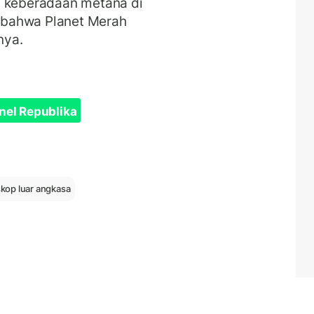
g keberadaan metana di
 bahwa Planet Merah
nya.
nel Republika
skop luar angkasa