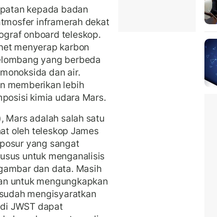
patan kepada badan
atmosfer inframerah dekat
graf onboard teleskop.
anet menyerap karbon
gelombang yang berbeda
monoksida dan air.
an memberikan lebih
mposisi kimia udara Mars.
, Mars adalah salah satu
hat oleh teleskop James
sposur yang sangat
usus untuk menganalisis
gambar dan data. Masih
tan untuk mengungkapkan
l sudah mengisyaratkan
tudi JWST dapat