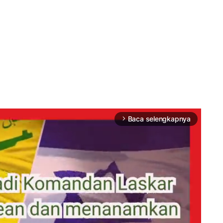
Baca selengkapnya
arrow_forward_ios