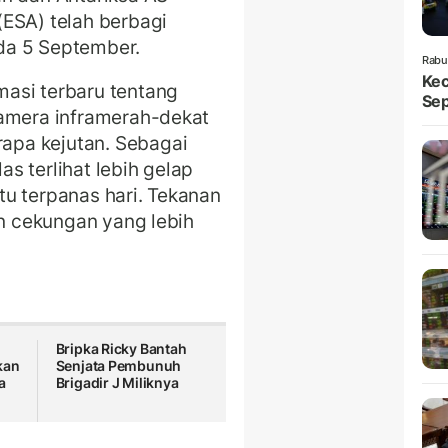
ESA) telah berbagi
da 5 September.
Rabu
Kec
asi terbaru tentang
Sep
kamera inframerah-dekat
pa kejutan. Sebagai
s terlihat lebih gelap
u terpanas hari. Tekanan
an cekungan yang lebih
Bripka Ricky Bantah
kan
Senjata Pembunuh
a
Brigadir J Miliknya