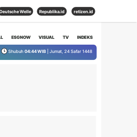
Deutsche Welle
Republika.id
retizen.id
AL
ESGNOW
VISUAL
TV
INDEKS
Shubuh
04:44 WIB
| Jumat, 24 Safar 1448