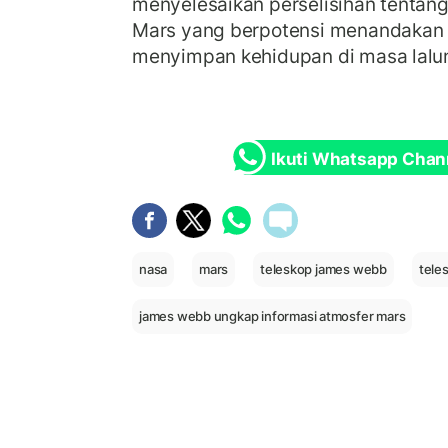
menyelesaikan perselisihan tentan
Mars yang berpotensi menandakan
menyimpan kehidupan di masa lalu
Ikuti Whatsapp Chan
nasa
mars
teleskop james webb
tele
james webb ungkap informasi atmosfer mars