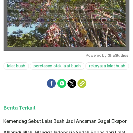
Powered by 
GliaStudios
lalat buah
peretasan otak lalat buah
rekayasa lalat buah
Mute
Berita Terkait
Kemendag Sebut Lalat Buah Jadi Ancaman Gagal Ekspor
Alhamdulillah, Mangga Indonesia Sudah Bebas dari Lalat