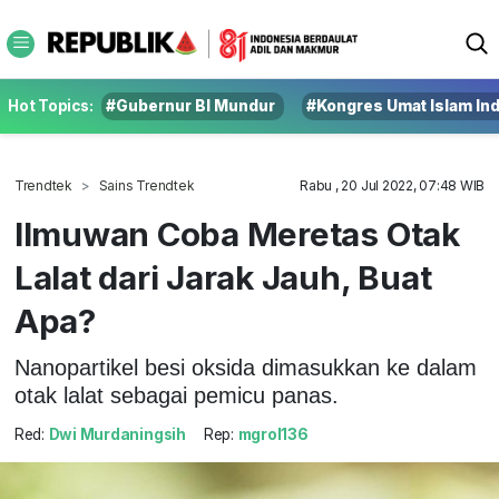
Hot Topics:
#Gubernur BI Mundur
#Kongres Umat Islam In
Trendtek
Sains Trendtek
Rabu , 20 Jul 2022, 07:48 WIB
Ilmuwan Coba Meretas Otak
Lalat dari Jarak Jauh, Buat
Apa?
Nanopartikel besi oksida dimasukkan ke dalam
otak lalat sebagai pemicu panas.
Red:
Dwi Murdaningsih
Rep:
mgrol136