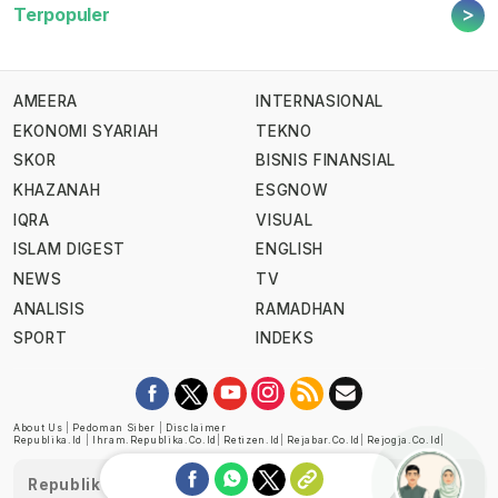
>
Terpopuler
AMEERA
INTERNASIONAL
EKONOMI SYARIAH
TEKNO
SKOR
BISNIS FINANSIAL
KHAZANAH
ESGNOW
IQRA
VISUAL
ISLAM DIGEST
ENGLISH
NEWS
TV
ANALISIS
RAMADHAN
SPORT
INDEKS
About Us
|
Pedoman Siber
|
Disclaimer
Republika.id
|
Ihram.republika.co.id
|
Retizen.id
|
Rejabar.co.id
|
Rejogja.co.id
|
Republika telah diverifikasi oleh Dewan Pers