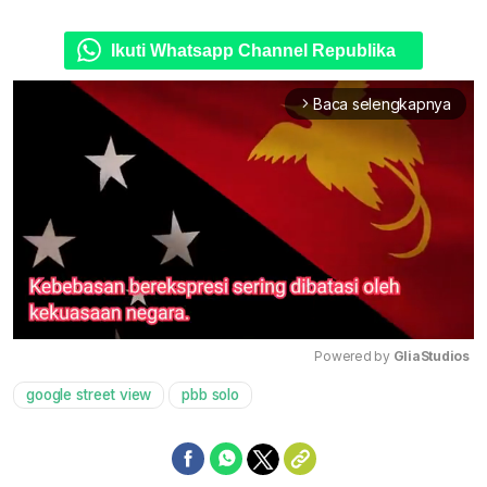
Ikuti Whatsapp Channel Republika
Baca selengkapnya
arrow_forward_ios
Powered by 
GliaStudios
google street view
pbb solo
Mute