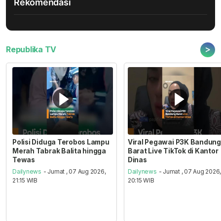
Rekomendasi
>
Republika TV
Polisi Diduga Terobos Lampu
Viral Pegawai P3K Bandung
Merah Tabrak Balita hingga
Barat Live TikTok di Kantor
Tewas
Dinas
Dailynews
- Jumat , 07 Aug 2026,
Dailynews
- Jumat , 07 Aug 2026
21:15 WIB
20:15 WIB