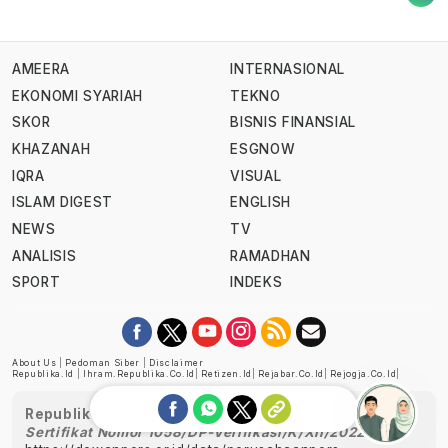
AMEERA
INTERNASIONAL
EKONOMI SYARIAH
TEKNO
SKOR
BISNIS FINANSIAL
KHAZANAH
ESGNOW
IQRA
VISUAL
ISLAM DIGEST
ENGLISH
NEWS
TV
ANALISIS
RAMADHAN
SPORT
INDEKS
About Us
|
Pedoman Siber
|
Disclaimer
Republika.id
|
Ihram.republika.co.id
|
Retizen.id
|
Rejabar.co.id
|
Rejogja.co.id
|
Republika telah diverifikasi oleh Dewan Pers
Sertifikat Nomor 1058/DP-Verifikasi/K/XII/2022