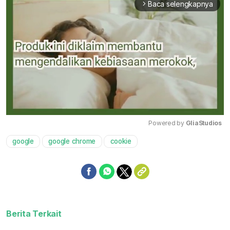
Baca selengkapnya
arrow_forward_ios
Powered by 
GliaStudios
google
google chrome
cookie
Mute
Berita Terkait