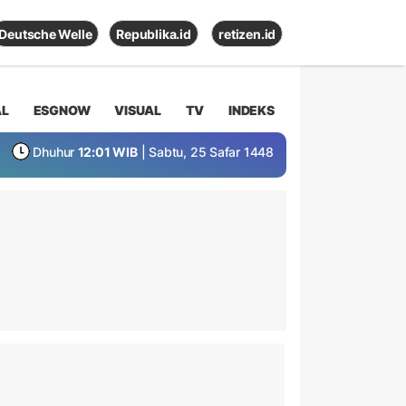
Deutsche Welle
Republika.id
retizen.id
AL
ESGNOW
VISUAL
TV
INDEKS
Dhuhur
12:01 WIB
| Sabtu, 25 Safar 1448