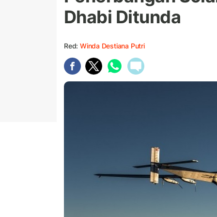
Dhabi Ditunda
Red:
Winda Destiana Putri