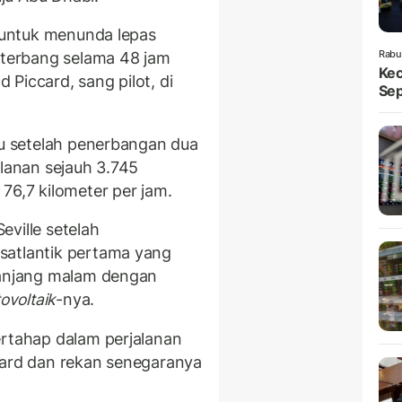
h untuk menunda lepas
Rabu
a terbang selama 48 jam
Kec
d Piccard, sang pilot, di
Sep
bu setelah penerbangan dua
alanan sejauh 3.745
76,7 kilometer per jam.
ville setelah
satlantik pertama yang
panjang malam dengan
tovoltaik
-nya.
ertahap dalam perjalanan
card dan rekan senegaranya