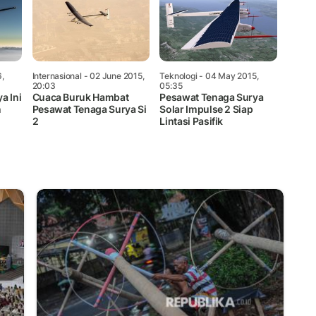
,
Internasional
- 02 June 2015,
Teknologi
- 04 May 2015,
20:03
05:35
a Ini
Cuaca Buruk Hambat
Pesawat Tenaga Surya
n
Pesawat Tenaga Surya Si
Solar Impulse 2 Siap
2
Lintasi Pasifik