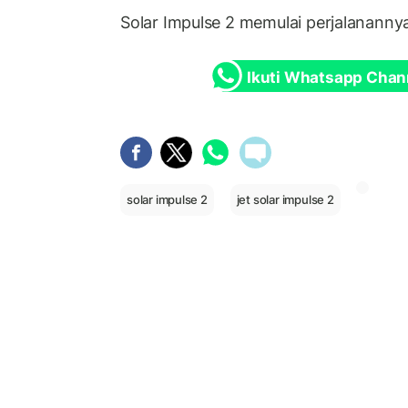
Solar Impulse 2 memulai perjalananny
Ikuti Whatsapp Chan
solar impulse 2
jet solar impulse 2