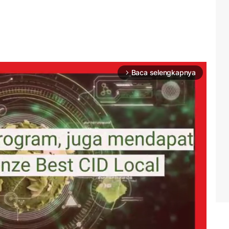
Baca selengkapnya
arrow_forward_ios