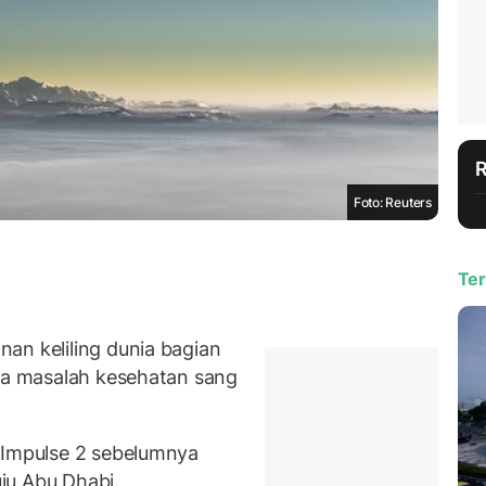
Foto: Reuters
Ter
an keliling dunia bagian
na masalah kesehatan sang
 Impulse 2 sebelumnya
ju Abu Dhabi.