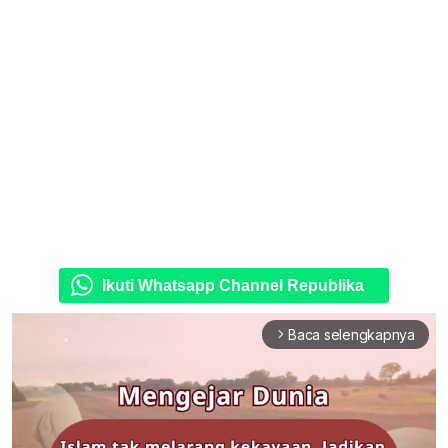
Ikuti Whatsapp Channel Republika
Baca selengkapnya
arrow_forward_ios