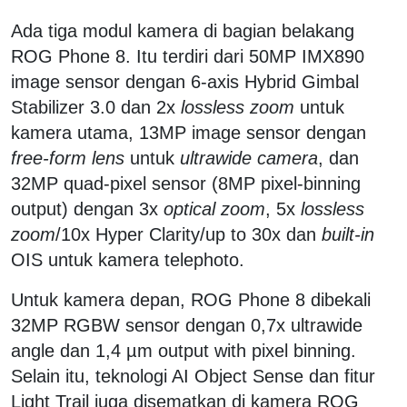
Ada tiga modul kamera di bagian belakang
ROG Phone 8. Itu terdiri dari 50MP IMX890
image sensor dengan 6-axis Hybrid Gimbal
Stabilizer 3.0 dan 2x
lossless zoom
untuk
kamera utama, 13MP image sensor dengan
free-form lens
untuk
ultrawide camera
, dan
32MP quad-pixel sensor (8MP pixel-binning
output) dengan 3x
optical zoom
, 5x
lossless
zoom
/10x Hyper Clarity/up to 30x dan
built-in
OIS untuk kamera telephoto.
Untuk kamera depan, ROG Phone 8 dibekali
32MP RGBW sensor dengan 0,7x ultrawide
angle dan 1,4 µm output with pixel binning.
Selain itu, teknologi AI Object Sense dan fitur
Light Trail juga disematkan di kamera ROG