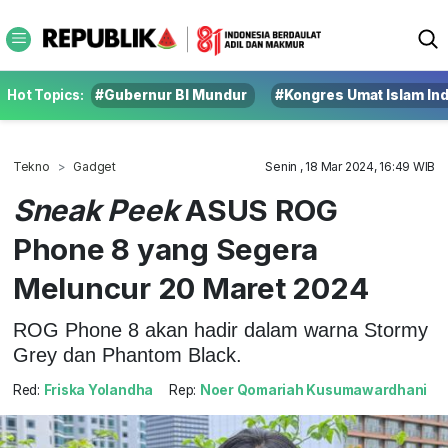
Hot Topics:
#Gubernur BI Mundur
#Kongres Umat Islam In
Tekno
Gadget
Senin , 18 Mar 2024, 16:49 WIB
Sneak Peek
ASUS ROG
Phone 8 yang Segera
Meluncur 20 Maret 2024
ROG Phone 8 akan hadir dalam warna Stormy
Grey dan Phantom Black.
Red:
Friska Yolandha
Rep:
Noer Qomariah Kusumawardhani