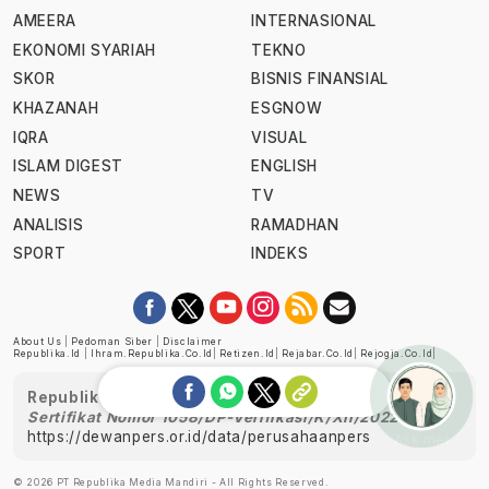
AMEERA
INTERNASIONAL
EKONOMI SYARIAH
TEKNO
SKOR
BISNIS FINANSIAL
KHAZANAH
ESGNOW
IQRA
VISUAL
ISLAM DIGEST
ENGLISH
NEWS
TV
ANALISIS
RAMADHAN
SPORT
INDEKS
About Us
|
Pedoman Siber
|
Disclaimer
Republika.id
|
Ihram.republika.co.id
|
Retizen.id
|
Rejabar.co.id
|
Rejogja.co.id
|
Republika telah diverifikasi oleh Dewan Pers
Sertifikat Nomor 1058/DP-Verifikasi/K/XII/2022
https://dewanpers.or.id/data/perusahaanpers
Ask me!
© 2026 PT Republika Media Mandiri - All Rights Reserved.