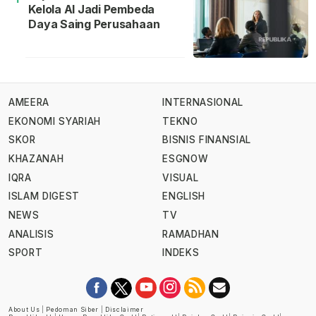
Kelola AI Jadi Pembeda
Daya Saing Perusahaan
AMEERA
INTERNASIONAL
EKONOMI SYARIAH
TEKNO
SKOR
BISNIS FINANSIAL
KHAZANAH
ESGNOW
IQRA
VISUAL
ISLAM DIGEST
ENGLISH
NEWS
TV
ANALISIS
RAMADHAN
SPORT
INDEKS
About Us
|
Pedoman Siber
|
Disclaimer