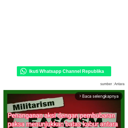
Ikuti Whatsapp Channel Republika
sumber : Antara
Baca selengkapnya
arrow_forward_ios