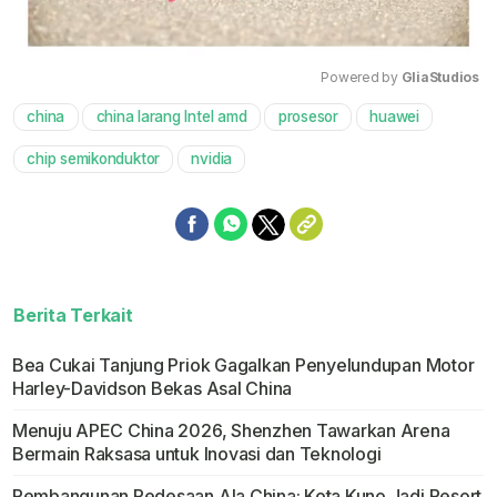
Powered by 
GliaStudios
china
china larang Intel amd
prosesor
huawei
Mute
chip semikonduktor
nvidia
Berita Terkait
Bea Cukai Tanjung Priok Gagalkan Penyelundupan Motor
Harley-Davidson Bekas Asal China
Menuju APEC China 2026, Shenzhen Tawarkan Arena
Bermain Raksasa untuk Inovasi dan Teknologi
Pembangunan Pedesaan Ala China: Kota Kuno Jadi Resort