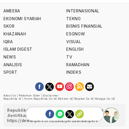
AMEERA
INTERNASIONAL
EKONOMI SYARIAH
TEKNO
SKOR
BISNIS FINANSIAL
KHAZANAH
ESGNOW
IQRA
VISUAL
ISLAM DIGEST
ENGLISH
NEWS
TV
ANALISIS
RAMADHAN
SPORT
INDEKS
About Us
|
Pedoman Siber
|
Disclaimer
Republika.id
|
Ihram.republika.co.id
|
Retizen.id
|
Rejabar.co.id
|
Rejogja.co.id
|
Republika telah diverifikasi oleh Dewan Pers
Sertifikat Nomor 1058/DP-Verifikasi/K/XII/2022
https://dewanpers.or.id/data/perusahaanpers
Ask me!