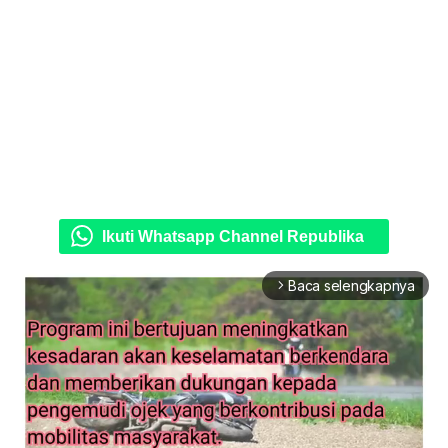
Ikuti Whatsapp Channel Republika
Baca selengkapnya
arrow_forward_ios