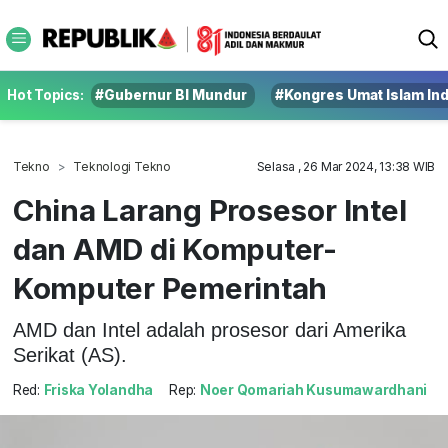
Hot Topics:
#Gubernur BI Mundur
#Kongres Umat Islam In
Tekno
Teknologi Tekno
Selasa , 26 Mar 2024, 13:38 WIB
China Larang Prosesor Intel
dan AMD di Komputer-
Komputer Pemerintah
AMD dan Intel adalah prosesor dari Amerika
Serikat (AS).
Red:
Friska Yolandha
Rep:
Noer Qomariah Kusumawardhani