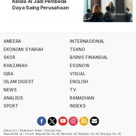
Kelola AI Jadi Pembeda
Daya Saing Perusahaan
AMEERA
INTERNASIONAL
EKONOMI SYARIAH
TEKNO
SKOR
BISNIS FINANSIAL
KHAZANAH
ESGNOW
IQRA
VISUAL
ISLAM DIGEST
ENGLISH
NEWS
TV
ANALISIS
RAMADHAN
SPORT
INDEKS
About Us
|
Pedoman Siber
|
Disclaimer
Republika.id
|
Ihram.republika.co.id
|
Retizen.id
|
Rejabar.co.id
|
Rejogja.co.id
|