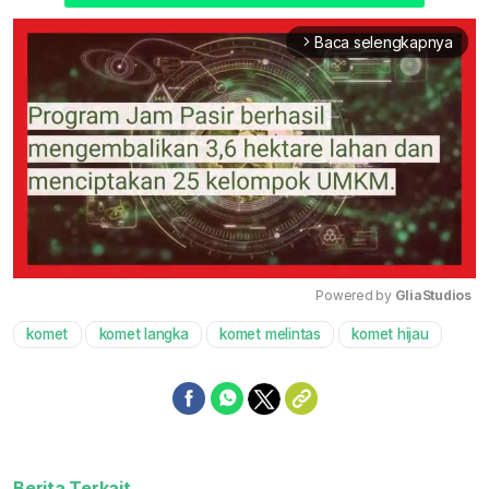
Baca selengkapnya
arrow_forward_ios
Powered by 
GliaStudios
komet
komet langka
komet melintas
komet hijau
Mute
Berita Terkait