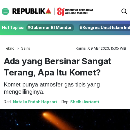
Hot Topics:
#Gubernur BI Mundur
#Kongres Umat Islam In
Tekno
Sains
Kamis , 09 Mar 2023, 15:05 WIB
Ada yang Bersinar Sangat
Terang, Apa Itu Komet?
Komet punya atmosfer gas tipis yang
mengelilinginya.
Red:
Natalia Endah Hapsari
Rep:
Shelbi Asrianti