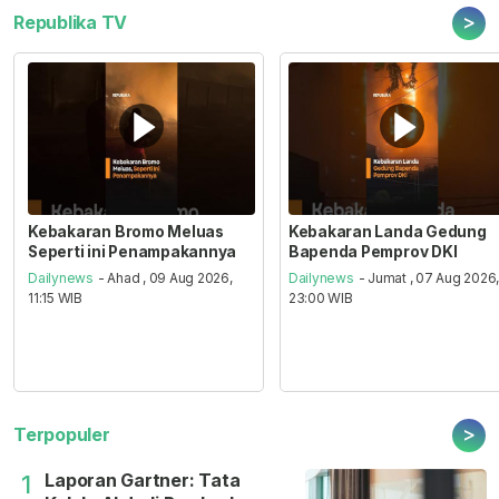
>
Republika TV
Kebakaran Bromo Meluas
Kebakaran Landa Gedung
Seperti ini Penampakannya
Bapenda Pemprov DKI
Dailynews
- Ahad , 09 Aug 2026,
Dailynews
- Jumat , 07 Aug 2026
11:15 WIB
23:00 WIB
>
Terpopuler
Laporan Gartner: Tata
1