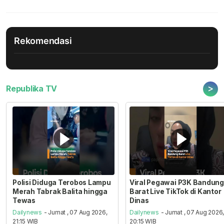
Rekomendasi
>
Republika TV
Polisi Diduga Terobos Lampu
Viral Pegawai P3K Bandung
Merah Tabrak Balita hingga
Barat Live TikTok di Kantor
Tewas
Dinas
Dailynews
- Jumat , 07 Aug 2026,
Dailynews
- Jumat , 07 Aug 2026
21:15 WIB
20:15 WIB