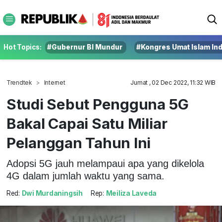
Hot Topics:
#Gubernur BI Mundur
#Kongres Umat Islam In
Trendtek
Internet
Jumat , 02 Dec 2022, 11:32 WIB
Studi Sebut Pengguna 5G
Bakal Capai Satu Miliar
Pelanggan Tahun Ini
Adopsi 5G jauh melampaui apa yang dikelola
4G dalam jumlah waktu yang sama.
Red:
Dwi Murdaningsih
Rep:
Meiliza Laveda