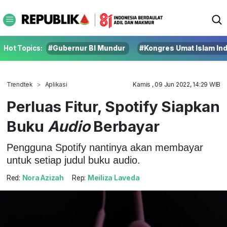
Hot Topics:
#Gubernur BI Mundur
#Kongres Umat Islam In
Trendtek
Aplikasi
Kamis , 09 Jun 2022, 14:29 WIB
Perluas Fitur, Spotify Siapkan
Buku
Audio
Berbayar
Pengguna Spotify nantinya akan membayar
untuk setiap judul buku audio.
Red:
Nora Azizah
Rep:
Meiliza Laveda