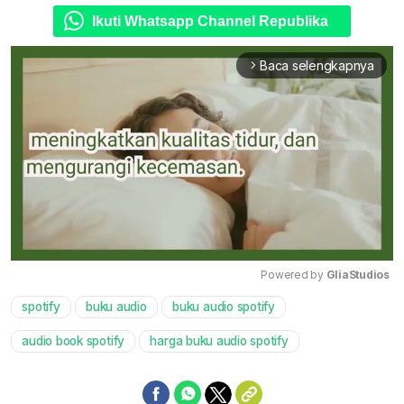
Ikuti Whatsapp Channel Republika
Baca selengkapnya
arrow_forward_ios
Powered by 
GliaStudios
spotify
buku audio
buku audio spotify
Mute
audio book spotify
harga buku audio spotify