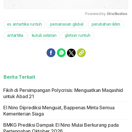
Powered by 
GliaStudios
es antartika runtuh
pemanasan global
perubahan iklim
Mute
antartika
kutub selatan
gletser runtuh
Berita Terkait
Fikih di Persimpangan Polycrisis: Menguatkan Maqashid
untuk Abad 21
El Nino Diprediksi Menguat, Bappenas Minta Semua
Kementerian Siaga
BMKG Prediksi Dampak El Nino Mulai Berkurang pada
Pertengahan Oktober 2026