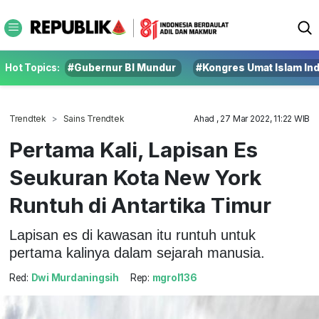
Hot Topics:
#Gubernur BI Mundur
#Kongres Umat Islam In
Trendtek
Sains Trendtek
Ahad , 27 Mar 2022, 11:22 WIB
Pertama Kali, Lapisan Es
Seukuran Kota New York
Runtuh di Antartika Timur
Lapisan es di kawasan itu runtuh untuk
pertama kalinya dalam sejarah manusia.
Red:
Dwi Murdaningsih
Rep:
mgrol136