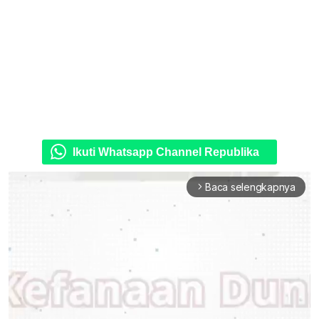
Ikuti Whatsapp Channel Republika
Baca selengkapnya
arrow_forward_ios