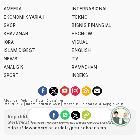
AMEERA
INTERNASIONAL
EKONOMI SYARIAH
TEKNO
SKOR
BISNIS FINANSIAL
KHAZANAH
ESGNOW
IQRA
VISUAL
ISLAM DIGEST
ENGLISH
NEWS
TV
ANALISIS
RAMADHAN
SPORT
INDEKS
About Us
|
Pedoman Siber
|
Disclaimer
Republika.id
|
Ihram.republika.co.id
|
Retizen.id
|
Rejabar.co.id
|
Rejogja.co.id
|
Republika telah diverifikasi oleh Dewan Pers
Sertifikat Nomor 1058/DP-Verifikasi/K/XII/2022
https://dewanpers.or.id/data/perusahaanpers
Ask me!