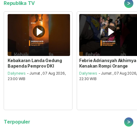
>
Republika TV
Kebakaran Landa Gedung
Febrie Adriansyah Akhirnya
Bapenda Pemprov DKI
Kenakan Rompi Orange
Dailynews
- Jumat , 07 Aug 2026,
Dailynews
- Jumat , 07 Aug 2026
23:00 WIB
22:30 WIB
>
Terpopuler