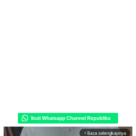
Ikuti Whatsapp Channel Republika
Baca selengkapnya
arrow_forward_ios