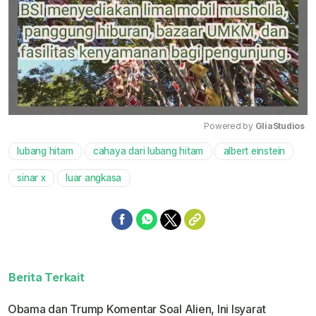
Powered by 
GliaStudios
lubang hitam
cahaya dari lubang hitam
albert einstein
Mute
sinar x
luar angkasa
Berita Terkait
Obama dan Trump Komentar Soal Alien, Ini Isyarat