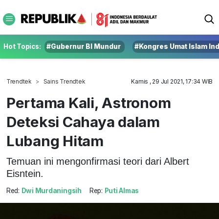
Hot Topics:
#Gubernur BI Mundur
#Kongres Umat Islam In
Trendtek
Sains Trendtek
Kamis , 29 Jul 2021, 17:34 WIB
Pertama Kali, Astronom
Deteksi Cahaya dalam
Lubang Hitam
Temuan ini mengonfirmasi teori dari Albert
Eisntein.
Red:
Dwi Murdaningsih
Rep:
Puti Almas