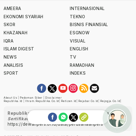
AMEERA
INTERNASIONAL
EKONOMI SYARIAH
TEKNO
SKOR
BISNIS FINANSIAL
KHAZANAH
ESGNOW
IQRA
VISUAL
ISLAM DIGEST
ENGLISH
NEWS
TV
ANALISIS
RAMADHAN
SPORT
INDEKS
About Us
|
Pedoman Siber
|
Disclaimer
Republika.id
|
Ihram.republika.co.id
|
Retizen.id
|
Rejabar.co.id
|
Rejogja.co.id
|
Republika telah diverifikasi oleh Dewan Pers
Sertifikat Nomor 1058/DP-Verifikasi/K/XII/2022
https://dewanpers.or.id/data/perusahaanpers
Ask me!