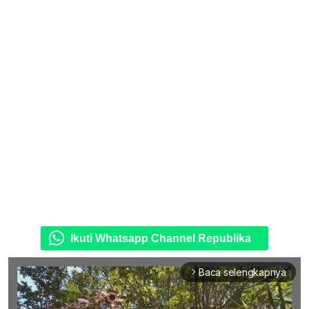
Ikuti Whatsapp Channel Republika
Baca selengkapnya
arrow_forward_ios