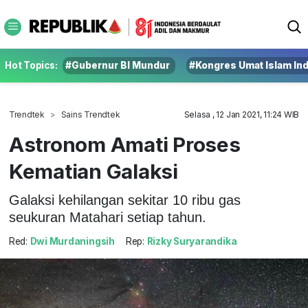
Hot Topics:
#Gubernur BI Mundur
#Kongres Umat Islam In
Trendtek
Sains Trendtek
Selasa , 12 Jan 2021, 11:24 WIB
Astronom Amati Proses
Kematian Galaksi
Galaksi kehilangan sekitar 10 ribu gas
seukuran Matahari setiap tahun.
Red:
Dwi Murdaningsih
Rep:
Rizky Suryarandika