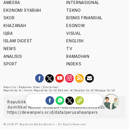
AMEERA
INTERNASIONAL
EKONOMI SYARIAH
TEKNO
SKOR
BISNIS FINANSIAL
KHAZANAH
ESGNOW
IQRA
VISUAL
ISLAM DIGEST
ENGLISH
NEWS
TV
ANALISIS
RAMADHAN
SPORT
INDEKS
About Us
|
Pedoman Siber
|
Disclaimer
Republika.id
|
Ihram.republika.co.id
|
Retizen.id
|
Rejabar.co.id
|
Rejogja.co.id
|
Republika telah diverifikasi oleh Dewan Pers
Sertifikat Nomor 1058/DP-Verifikasi/K/XII/2022
https://dewanpers.or.id/data/perusahaanpers
Ask me!
© 2026 PT Republika Media Mandiri - All Rights Reserved.