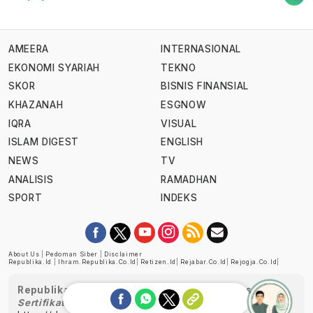
AMEERA
INTERNASIONAL
EKONOMI SYARIAH
TEKNO
SKOR
BISNIS FINANSIAL
KHAZANAH
ESGNOW
IQRA
VISUAL
ISLAM DIGEST
ENGLISH
NEWS
TV
ANALISIS
RAMADHAN
SPORT
INDEKS
About Us
|
Pedoman Siber
|
Disclaimer
Republika.id
|
Ihram.republika.co.id
|
Retizen.id
|
Rejabar.co.id
|
Rejogja.co.id
|
Republika telah diverifikasi oleh Dewan Pers
Sertifikat Nomor 1058/DP-Verifikasi/K/XII/2022