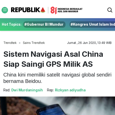
Hot Topics:
#Gubernur BI Mundur
#Kongres Umat Islam In
Trendtek
Sains Trendtek
Jumat , 26 Jun 2020, 13:49 WIB
Sistem Navigasi Asal China
Siap Saingi GPS Milik AS
China kini memiliki satelit navigasi global sendiri
bernama Beidou.
Red:
Dwi Murdaningsih
Rep:
Rizkyan adiyudha