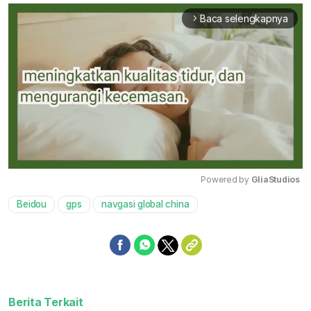
Baca selengkapnya
arrow_forward_ios
Powered by 
GliaStudios
Beidou
gps
navgasi global china
Mute
Berita Terkait