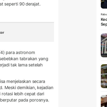
t seperti 90 derajat.
Rabu
Kec
Sep
cor
7/4) para astronom
isebebkan tabrakan yang
erjadi tak lama setelah
sa menjelaskan secara
d. Meski demikian, kejadian
rotasi lebih cepat dari
 berputar pada porosnya.