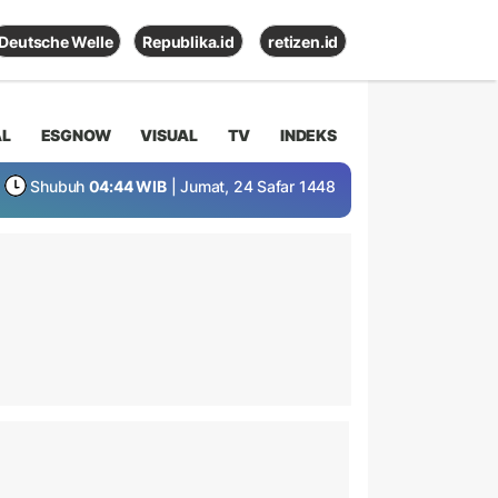
Deutsche Welle
Republika.id
retizen.id
AL
ESGNOW
VISUAL
TV
INDEKS
Shubuh
04:44 WIB
| Jumat, 24 Safar 1448