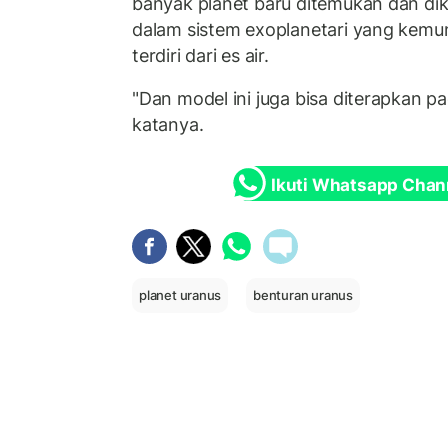
banyak planet baru ditemukan dan dik
dalam sistem exoplanetari yang kemu
terdiri dari es air.
"Dan model ini juga bisa diterapkan pad
katanya.
Ikuti Whatsapp Chan
planet uranus
benturan uranus