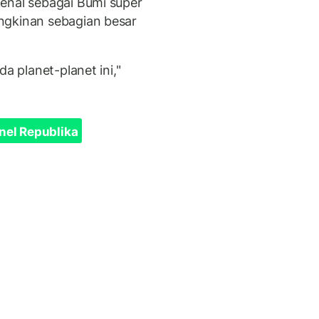
enal sebagai Bumi super
ngkinan sebagian besar
a planet-planet ini,"
nel Republika