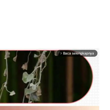
Baca selengkapnya
arrow_forward_ios