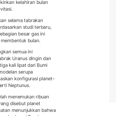
inkan kelahiran bulan
itasi.
kan selama tabrakan
dasarkan studi terbaru,
bagian besar gas ini
uk membentuk bulan.
ngkan semua ini
brak Uranus dingin dan
ga kali lipat dari Bumi
modelan serupa
skan konfigurasi planet-
perti Neptunus.
telah menemukan ribuan
 yang disebut planet
amatan menunjukkan bahwa