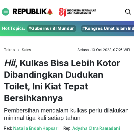
Hot Topics:
#Gubernur BI Mundur
#Kongres Umat Islam In
Tekno
Sains
Selasa , 10 Oct 2023, 07:25 WIB
Hii
, Kulkas Bisa Lebih Kotor
Dibandingkan Dudukan
Toilet, Ini Kiat Tepat
Bersihkannya
Pembersihan mendalam kulkas perlu dilakukan
minimal tiga kali setiap tahun
Red:
Natalia Endah Hapsari
Rep:
Adysha Citra Ramadani