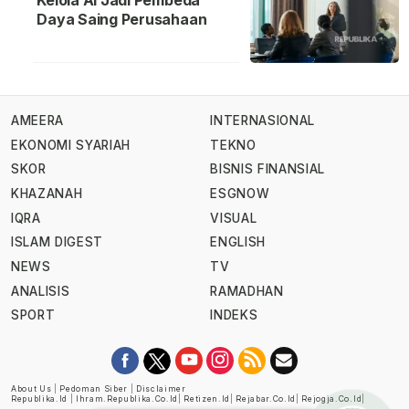
Kelola AI Jadi Pembeda
Daya Saing Perusahaan
AMEERA
INTERNASIONAL
EKONOMI SYARIAH
TEKNO
SKOR
BISNIS FINANSIAL
KHAZANAH
ESGNOW
IQRA
VISUAL
ISLAM DIGEST
ENGLISH
NEWS
TV
ANALISIS
RAMADHAN
SPORT
INDEKS
About Us
|
Pedoman Siber
|
Disclaimer
Republika.id
|
Ihram.republika.co.id
|
Retizen.id
|
Rejabar.co.id
|
Rejogja.co.id
|