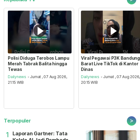
Polisi Diduga Terobos Lampu
Viral Pegawai P3K Bandung
Merah Tabrak Balita hingga
Barat Live TikTok di Kantor
Tewas
Dinas
Dailynews
- Jumat , 07 Aug 2026,
Dailynews
- Jumat , 07 Aug 2026
21:15 WIB
20:15 WIB
>
Terpopuler
Laporan Gartner: Tata
1