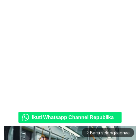
Ikuti Whatsapp Channel Republika
Baca selengkapnya
arrow_forward_ios