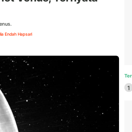
Venus.
lia Endah Hapsari
Ter
1