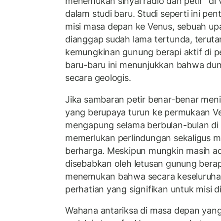
menemukan sinyal radio dan petir” di Ve
dalam studi baru. Studi seperti ini p
misi masa depan ke Venus, sebuah up
dianggap sudah lama tertunda, teruta
kemungkinan gunung berapi aktif di p
baru-baru ini menunjukkan bahwa dun
secara geologis.
Jika sambaran petir benar-benar men
yang berupaya turun ke permukaan V
mengapung selama berbulan-bulan di 
memerlukan perlindungan sekaligus 
berharga. Meskipun mungkin masih ad
disebabkan oleh letusan gunung berapi,
menemukan bahwa secara keseluruhan, 
perhatian yang signifikan untuk misi 
Wahana antariksa di masa depan yang