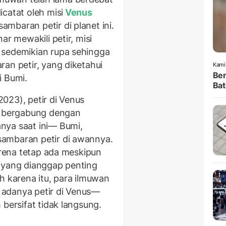
catat oleh misi
Venus
mbaran petir di planet ini.
ar mewakili petir, misi
 sedemikian rupa sehingga
an petir, yang diketahui
Kami
Ben
i Bumi.
Bat
2023), petir di Venus
an bergabung dengan
nya saat ini— Bumi,
ambaran petir di awannya.
karena tetap ada meskipun
 yang dianggap penting
h karena itu, para ilmuwan
adanya petir di Venus—
 bersifat tidak langsung.