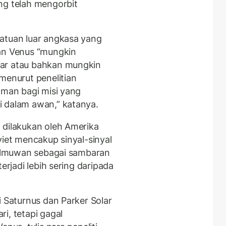
ng telah mengorbit
.
atuan luar angkasa yang
aan Venus “mungkin
sar atau bahkan mungkin
menurut penelitian
aman bagi misi yang
i dalam awan,” katanya.
 dilakukan oleh Amerika
viet mencakup sinyal-sinyal
a ilmuwan sebagai sambaran
erjadi lebih sering daripada
i Saturnus dan Parker Solar
i, tetapi gagal