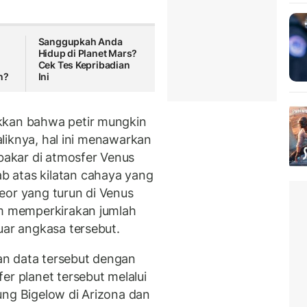
Sanggupkah Anda
Hidup di Planet Mars?
Cek Tes Kepribadian
n?
Ini
kkan bahwa petir mungkin
baliknya, hal ini menawarkan
akar di atmosfer Venus
 atas kilatan cahaya yang
eor yang turun di Venus
im memperkirakan jumlah
luar angkasa tersebut.
n data tersebut dengan
er planet tersebut melalui
ung Bigelow di Arizona dan