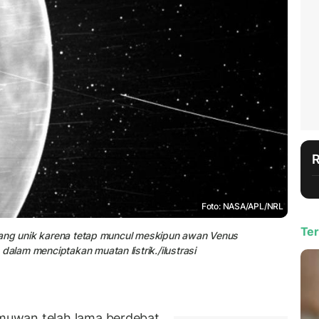
Foto: NASA/APL/NRL
Ter
bilang unik karena tetap muncul meskipun awan Venus
dalam menciptakan muatan listrik./ilustrasi
muwan telah lama berdebat