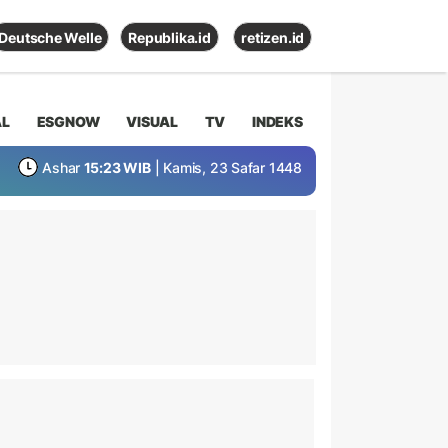
Deutsche Welle
Republika.id
retizen.id
AL
ESGNOW
VISUAL
TV
INDEKS
Ashar
15:23 WIB
| Kamis, 23 Safar 1448