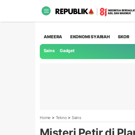
AMEERA
EKONOMI SYARIAH
SKOR
Sains
Gadget
>
>
Home
Tekno
Sains
Misteri Petir di Pl