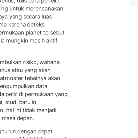
nus, tulis para peneliti
enting untuk merencanakan
aya yang secara luas
ma karena deteksi
ermukaan planet tersebut
ia mungkin masih aktif
imbulkan risiko, wahana
enus atau yang akan
atmosfer tebalnya akan
mengumpulkan data
a petir di permukaan yang
 studi baru ini
hal ini tidak menjadi
di masa depan.
 turun dengan cepat