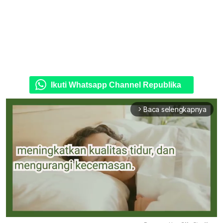
Ikuti Whatsapp Channel Republika
Baca selengkapnya
arrow_forward_ios