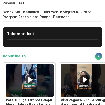
Rahasia UFO
Babak Baru Kematian 11 Ilmuwan, Kongres AS Soroti
Program Rahasia dan Panggil Pentagon
Rekomendasi
>
Republika TV
Polisi Diduga Terobos Lampu
Viral Pegawai P3K Bandung
Merah Tabrak Balita hingga
Barat Live TikTok di Kantor