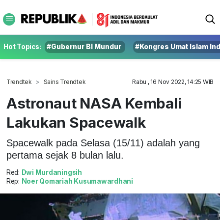
Hot Topics:
#Gubernur BI Mundur
#Kongres Umat Islam In
Trendtek
Sains Trendtek
Rabu , 16 Nov 2022, 14:25 WIB
Astronaut NASA Kembali
Lakukan Spacewalk
Spacewalk pada Selasa (15/11) adalah yang
pertama sejak 8 bulan lalu.
Red:
Dwi Murdaningsih
Rep:
Noer Qomariah Kusumawardhani