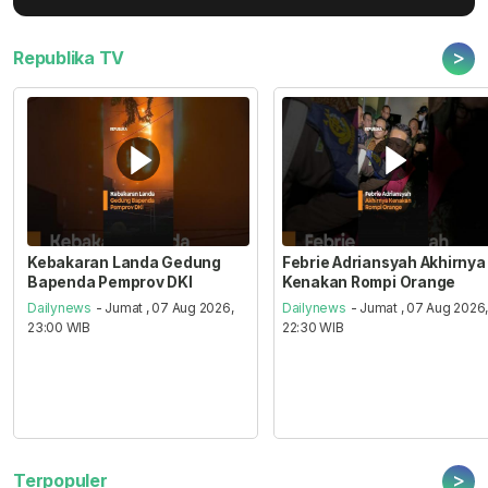
>
Republika TV
Kebakaran Landa Gedung
Febrie Adriansyah Akhirnya
Bapenda Pemprov DKI
Kenakan Rompi Orange
Dailynews
- Jumat , 07 Aug 2026,
Dailynews
- Jumat , 07 Aug 2026
23:00 WIB
22:30 WIB
>
Terpopuler