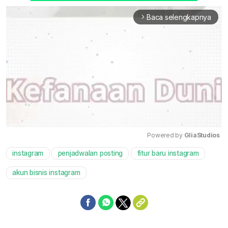
Baca selengkapnya
arrow_forward_ios
Powered by 
GliaStudios
instagram
penjadwalan posting
fitur baru instagram
Mute
akun bisnis instagram