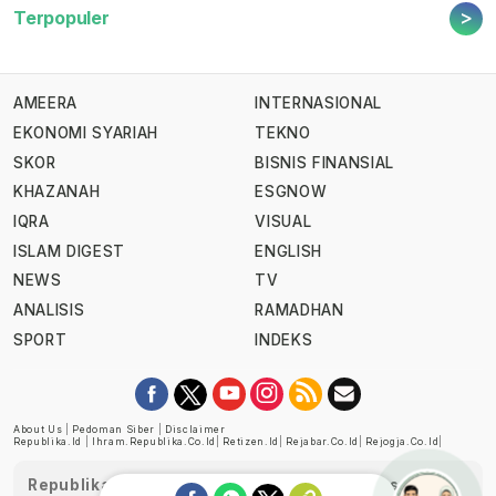
>
Terpopuler
AMEERA
INTERNASIONAL
EKONOMI SYARIAH
TEKNO
SKOR
BISNIS FINANSIAL
KHAZANAH
ESGNOW
IQRA
VISUAL
ISLAM DIGEST
ENGLISH
NEWS
TV
ANALISIS
RAMADHAN
SPORT
INDEKS
About Us
|
Pedoman Siber
|
Disclaimer
Republika.id
|
Ihram.republika.co.id
|
Retizen.id
|
Rejabar.co.id
|
Rejogja.co.id
|
Republika telah diverifikasi oleh Dewan Pers