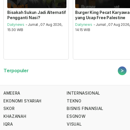
Bisakah Sukun Jadi Alternatif
Burger King Pecat Karyaw
Pengganti Nasi?
yang Ucap Free Palestine
Dailynews
- Jumat , 07 Aug 2026,
Dailynews
- Jumat , 07 Aug 2026
15:30 WIB
14:15 WIB
>
Terpopuler
AMEERA
INTERNASIONAL
EKONOMI SYARIAH
TEKNO
SKOR
BISNIS FINANSIAL
KHAZANAH
ESGNOW
IQRA
VISUAL