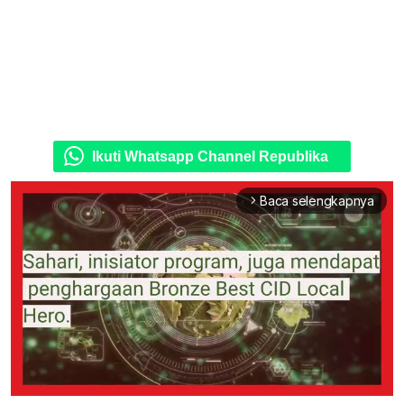
Ikuti Whatsapp Channel Republika
Baca selengkapnya
arrow_forward_ios