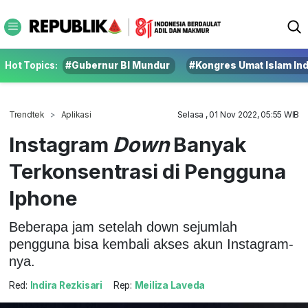
Hot Topics:
#Gubernur BI Mundur
#Kongres Umat Islam In
Trendtek
Aplikasi
Selasa , 01 Nov 2022, 05:55 WIB
Instagram
Down
Banyak
Terkonsentrasi di Pengguna
Iphone
Beberapa jam setelah down sejumlah
pengguna bisa kembali akses akun Instagram-
nya.
Red:
Indira Rezkisari
Rep:
Meiliza Laveda