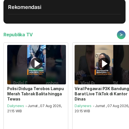
Rekomendasi
>
Republika TV
Polisi Diduga Terobos Lampu
Viral Pegawai P3K Bandung
Merah Tabrak Balita hingga
Barat Live TikTok di Kantor
Tewas
Dinas
Dailynews
- Jumat , 07 Aug 2026,
Dailynews
- Jumat , 07 Aug 2026
21:15 WIB
20:15 WIB