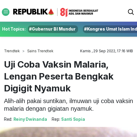
Hot Topics:
#Gubernur BI Mundur
#Kongres Umat Islam In
Trendtek
Sains Trendtek
Kamis , 29 Sep 2022, 17:16 WIB
Uji Coba Vaksin Malaria,
Lengan Peserta Bengkak
Digigit Nyamuk
Alih-alih pakai suntikan, ilmuwan uji coba vaksin
malaria dengan gigiatan nyamuk.
Red:
Reiny Dwinanda
Rep:
Santi Sopia