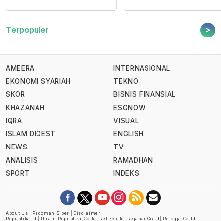
>
Terpopuler
AMEERA
INTERNASIONAL
EKONOMI SYARIAH
TEKNO
SKOR
BISNIS FINANSIAL
KHAZANAH
ESGNOW
IQRA
VISUAL
ISLAM DIGEST
ENGLISH
NEWS
TV
ANALISIS
RAMADHAN
SPORT
INDEKS
About Us
|
Pedoman Siber
|
Disclaimer
Republika.id
|
Ihram.republika.co.id
|
Retizen.id
|
Rejabar.co.id
|
Rejogja.co.id
|