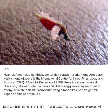
EPA
Nyamuk Anopheles gambiae, vektor dari parasit malaria, menyedot darah
ketika mengigit peneliti the International Centre for Insect Physiology and
Ecology (ICIPE) di Nairobi, Kenya, April 2008. Peneliti vaksin malaria di
University of Washington, Amerika Serikat menggunakan nyamuk untuk
"menyuntikkan" parasit Plasmodium yang dimodifikasi secara genetik
kepada partisipan manusia.
REPUBLIKA.CO.ID, JAKARTA -- Para peneliti