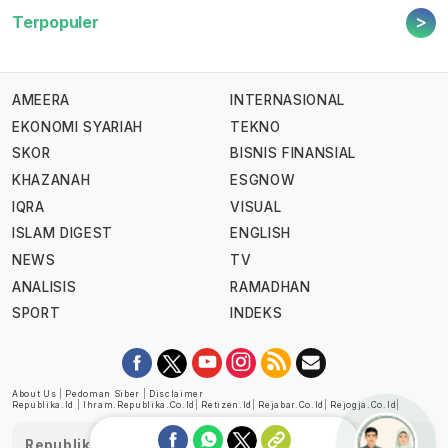
>
Terpopuler
AMEERA
INTERNASIONAL
EKONOMI SYARIAH
TEKNO
SKOR
BISNIS FINANSIAL
KHAZANAH
ESGNOW
IQRA
VISUAL
ISLAM DIGEST
ENGLISH
NEWS
TV
ANALISIS
RAMADHAN
SPORT
INDEKS
About Us
|
Pedoman Siber
|
Disclaimer
Republika.id
|
Ihram.republika.co.id
|
Retizen.id
|
Rejabar.co.id
|
Rejogja.co.id
|
Republika telah diverifikasi oleh Dewan Pers