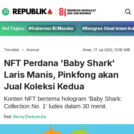
Hot Topics:
#Gubernur BI Mundur
#Kongres Umat Islam In
Trendtek
Internet
Ahad , 17 Jul 2022, 13:55 WIB
NFT Perdana 'Baby Shark'
Laris Manis, Pinkfong akan
Jual Koleksi Kedua
Konten NFT bertema hologram 'Baby Shark:
Collection No. 1' ludes dalam 30 menit.
Red:
Reiny Dwinanda