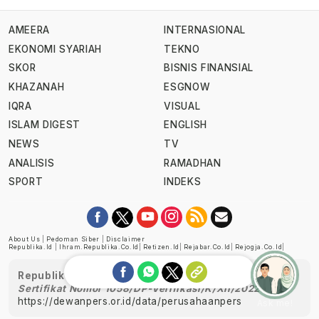
AMEERA
INTERNASIONAL
EKONOMI SYARIAH
TEKNO
SKOR
BISNIS FINANSIAL
KHAZANAH
ESGNOW
IQRA
VISUAL
ISLAM DIGEST
ENGLISH
NEWS
TV
ANALISIS
RAMADHAN
SPORT
INDEKS
About Us
|
Pedoman Siber
|
Disclaimer
Republika.id
|
Ihram.republika.co.id
|
Retizen.id
|
Rejabar.co.id
|
Rejogja.co.id
|
Republika telah diverifikasi oleh Dewan Pers
Sertifikat Nomor 1058/DP-Verifikasi/K/XII/2022
https://dewanpers.or.id/data/perusahaanpers
Ask me!