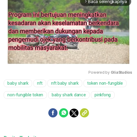
Baca selengkapnya
arrow_forward_ios
Powered by 
GliaStudios
baby shark
nft
nft baby shark
token non-fungible
Mute
non-fungible token
baby shark dance
pinkfong