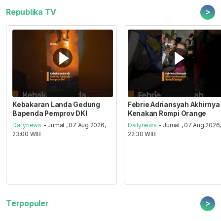
>
Republika TV
Kebakaran Landa Gedung
Febrie Adriansyah Akhirnya
Bapenda Pemprov DKI
Kenakan Rompi Orange
Dailynews
- Jumat , 07 Aug 2026,
Dailynews
- Jumat , 07 Aug 2026
23:00 WIB
22:30 WIB
>
Terpopuler