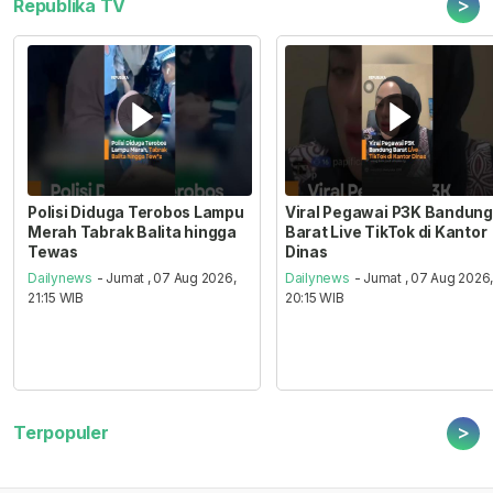
>
Republika TV
Polisi Diduga Terobos Lampu
Viral Pegawai P3K Bandung
Merah Tabrak Balita hingga
Barat Live TikTok di Kantor
Tewas
Dinas
Dailynews
- Jumat , 07 Aug 2026,
Dailynews
- Jumat , 07 Aug 2026
21:15 WIB
20:15 WIB
>
Terpopuler