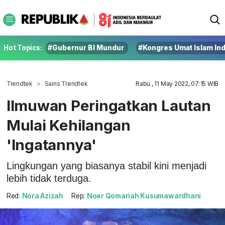
Hot Topics:
#Gubernur BI Mundur
#Kongres Umat Islam In
Trendtek
Sains Trendtek
Rabu , 11 May 2022, 07:15 WIB
Ilmuwan Peringatkan Lautan
Mulai Kehilangan
'Ingatannya'
Lingkungan yang biasanya stabil kini menjadi
lebih tidak terduga.
Red:
Nora Azizah
Rep:
Noer Qomariah Kusumawardhani