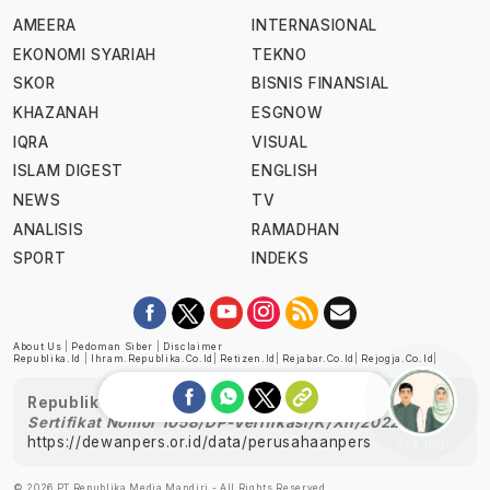
AMEERA
INTERNASIONAL
EKONOMI SYARIAH
TEKNO
SKOR
BISNIS FINANSIAL
KHAZANAH
ESGNOW
IQRA
VISUAL
ISLAM DIGEST
ENGLISH
NEWS
TV
ANALISIS
RAMADHAN
SPORT
INDEKS
About Us
|
Pedoman Siber
|
Disclaimer
Republika.id
|
Ihram.republika.co.id
|
Retizen.id
|
Rejabar.co.id
|
Rejogja.co.id
|
Republika telah diverifikasi oleh Dewan Pers
Sertifikat Nomor 1058/DP-Verifikasi/K/XII/2022
https://dewanpers.or.id/data/perusahaanpers
Ask me!
© 2026 PT Republika Media Mandiri - All Rights Reserved.