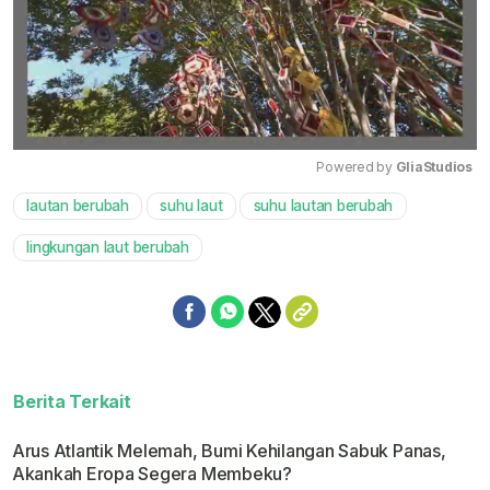
Powered by 
GliaStudios
lautan berubah
suhu laut
suhu lautan berubah
Mute
lingkungan laut berubah
Berita Terkait
Arus Atlantik Melemah, Bumi Kehilangan Sabuk Panas,
Akankah Eropa Segera Membeku?