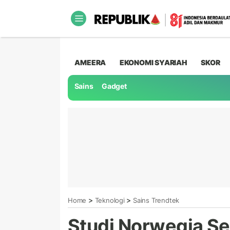
AMEERA
EKONOMI SYARIAH
SKOR
Sains
Gadget
>
>
Home
Teknologi
Sains Trendtek
Studi Norwegia S