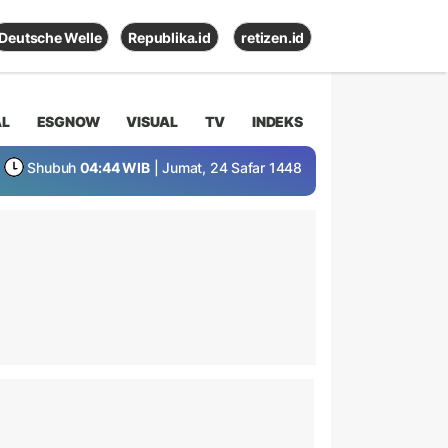
Deutsche Welle
Republika.id
retizen.id
AL
ESGNOW
VISUAL
TV
INDEKS
Shubuh
04:44 WIB
| Jumat, 24 Safar 1448