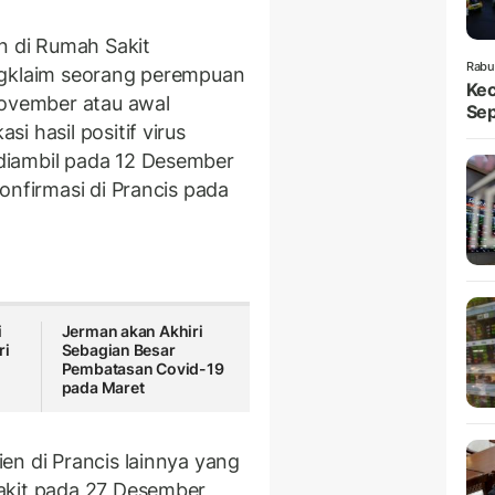
n di Rumah Sakit
Rabu
ngklaim seorang perempuan
Kec
November atau awal
Sep
i hasil positif virus
diambil pada 12 Desember
onfirmasi di Prancis pada
i
Jerman akan Akhiri
ri
Sebagian Besar
Pembatasan Covid-19
pada Maret
en di Prancis lainnya yang
akit pada 27 Desember