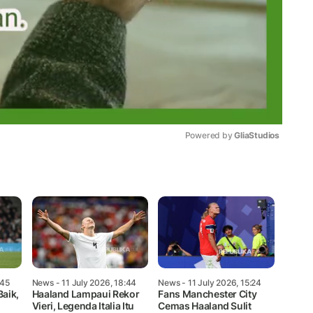
Powered by 
GliaStudios
Mute
:45
News
- 11 July 2026, 18:44
News
- 11 July 2026, 15:24
Baik,
Haaland Lampaui Rekor
Fans Manchester City
Vieri, Legenda Italia Itu
Cemas Haaland Sulit