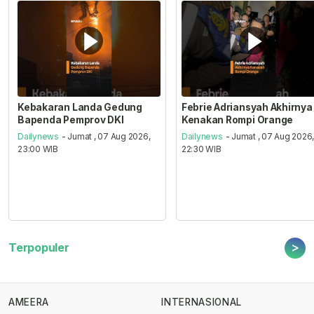
Kebakaran Landa Gedung
Febrie Adriansyah Akhirnya
Bapenda Pemprov DKI
Kenakan Rompi Orange
Dailynews
- Jumat , 07 Aug 2026,
Dailynews
- Jumat , 07 Aug 2026
23:00 WIB
22:30 WIB
>
Terpopuler
AMEERA
INTERNASIONAL