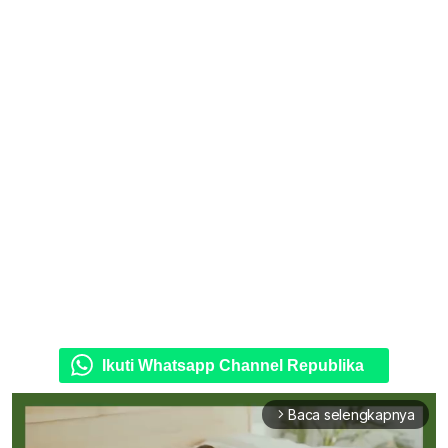
Ikuti Whatsapp Channel Republika
Baca selengkapnya
arrow_forward_ios