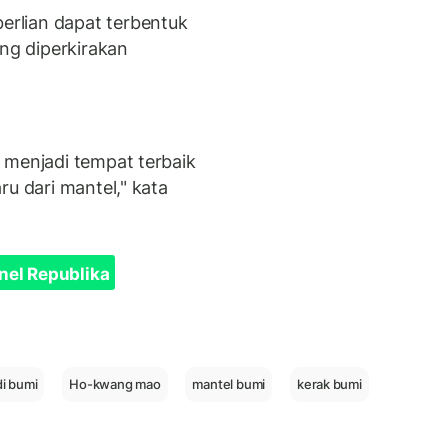
rlian dapat terbentuk
ang diperkirakan
 menjadi tempat terbaik
ru dari mantel," kata
nel Republika
i bumi
Ho-kwang mao
mantel bumi
kerak bumi