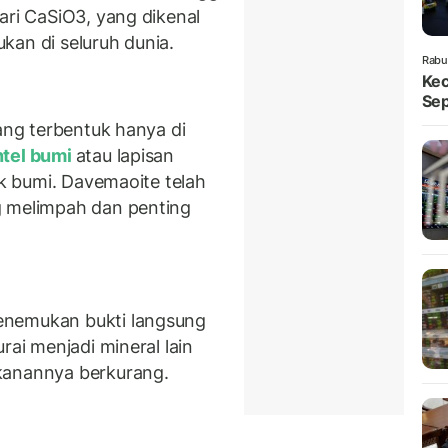
ari CaSiO3, yang dikenal
kan di seluruh dunia.
Rabu
Kec
Sep
yang terbentuk hanya di
tel bumi
atau lapisan
ak bumi. Davemaoite telah
g melimpah dan penting
enemukan bukti langsung
rai menjadi mineral lain
kanannya berkurang.