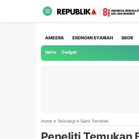
AMEERA
EKONOMI SYARIAH
SKOR
Sains
Gadget
>
>
Home
Teknologi
Sains Trendtek
Peneliti Temukan B