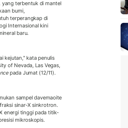
, yang terbentuk di mantel
kaan bumi,
uh terperangkap di
gi Internasional kini
ineral baru.
kejutan," kata penulis
sity of Nevada, Las Vegas,
ence
pada Jumat (12/11).
mukan sampel davemaoite
raksi sinar-X sinkrotron.
energi tinggi pada titik-
presisi mikroskopis.