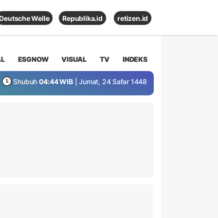
Deutsche Welle
Republika.id
retizen.id
AL
ESGNOW
VISUAL
TV
INDEKS
Shubuh
04:44 WIB
| Jumat, 24 Safar 1448