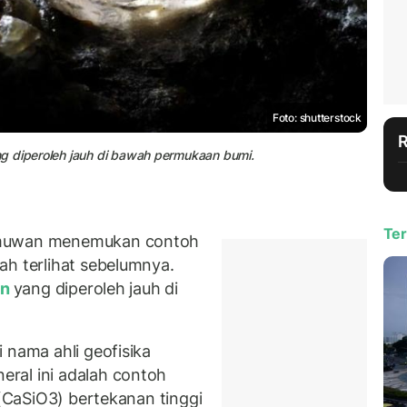
Foto: shutterstock
g diperoleh jauh di bawah permukaan bumi.
Ter
lmuwan menemukan contoh
ah terlihat sebelumnya.
an
yang diperoleh jauh di
i nama ahli geofisika
ral ini adalah contoh
 (CaSiO3) bertekanan tinggi