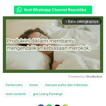
Ikuti Whatsapp Channel Republika
Baca selengkapnya
arrow_forward_ios
Powered by 
GliaStudios
Denisovans
besse
manusia purba dari indonesia
Mute
iwan sumantri
gua Leang Panninge