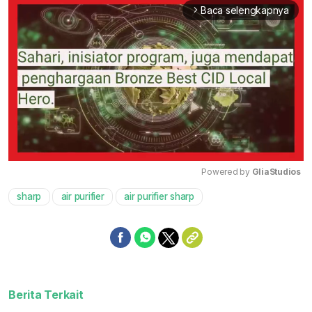
Baca selengkapnya
arrow_forward_ios
Powered by 
GliaStudios
sharp
air purifier
air purifier sharp
Mute
Berita Terkait