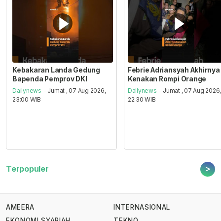
Kebakaran Landa Gedung
Febrie Adriansyah Akhirnya
Bapenda Pemprov DKI
Kenakan Rompi Orange
Dailynews
- Jumat , 07 Aug 2026,
Dailynews
- Jumat , 07 Aug 2026
23:00 WIB
22:30 WIB
>
Terpopuler
AMEERA
INTERNASIONAL
EKONOMI SYARIAH
TEKNO