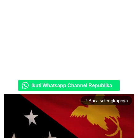
Ikuti Whatsapp Channel Republika
Baca selengkapnya
arrow_forward_ios