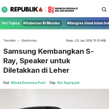
Hot Topics:
#Gubernur BI Mundur
#Kongres Umat Islam In
Trendtek
Elektronika
Rabu , 03 Jan 2018, 15:13 WIB
Samsung Kembangkan S-
Ray, Speaker untuk
Diletakkan di Leher
Red:
Winda Destiana Putri
Rep:
Eko Supriyadi