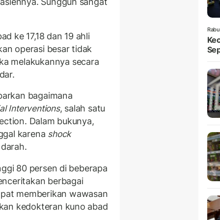
pasiennya. Sungguh sangat
Rabu
ad ke 17,18 dan 19 ahli
Kec
n operasi besar tidak
Sep
ka melakukannya secara
dar.
barkan bagaimana
al Interventions
, salah satu
lection. Dalam bukunya,
ggal karena
shock
 darah.
nggi 80 persen di beberapa
enceritakan berbagai
apat memberikan wawasan
ikan kedokteran kuno abad