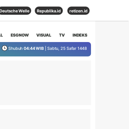
Deutsche Welle
Republika.id
retizen.id
AL
ESGNOW
VISUAL
TV
INDEKS
Shubuh
04:44 WIB
| Sabtu, 25 Safar 1448