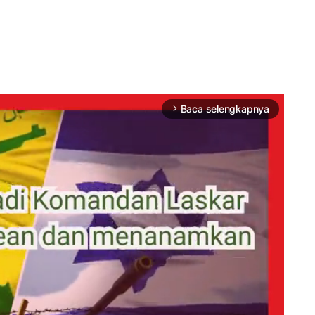
Baca selengkapnya
arrow_forward_ios