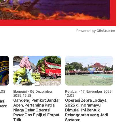
Powered by 
GliaStudios
Mute
0:08
Ekonomi
- 06 December
Rejabar
- 17 November 2025,
2025, 15:28
13:02
Gandeng Pemkot Banda
Operasi Zebra Lodaya
as,
Aceh, Pertamina Patra
2025 di Indramayu
bard
Niaga Gelar Operasi
Dimulai, Ini Bentuk
Pasar Gas Elpiji di Empat
Pelanggaran yang Jadi
Titik
Sasaran