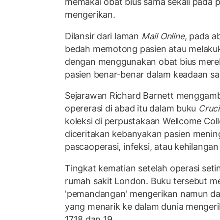
memakai obat bius sama sekali pada 
mengerikan.
Dilansir dari laman
Mail Online
, pada ab
bedah memotong pasien atau melakuka
dengan menggunakan obat bius mere
pasien benar-benar dalam keadaan sa
Sejarawan Richard Barnett menggam
opererasi di abad itu dalam buku
Cruci
koleksi di perpustakaan Wellcome Col
diceritakan kebanyakan pasien menin
pascaoperasi, infeksi, atau kehilangan
Tingkat kematian setelah operasi seti
rumah sakit London. Buku tersebut m
'pemandangan' mengerikan namun d
yang menarik ke dalam dunia menger
17,18 dan 19.