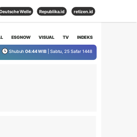
Deutsche Welle
Republika.id
retizen.id
AL
ESGNOW
VISUAL
TV
INDEKS
Shubuh
04:44 WIB
| Sabtu, 25 Safar 1448