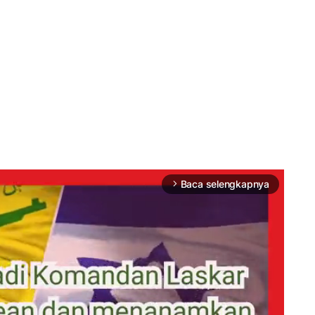
Baca selengkapnya
arrow_forward_ios