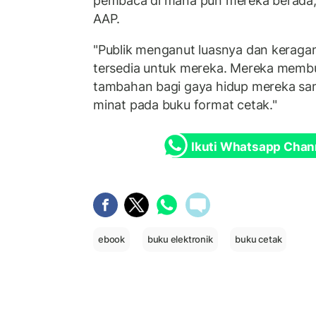
pembaca di mana pun mereka berada,"
AAP.
"Publik menganut luasnya dan keraga
tersedia untuk mereka. Mereka mem
tambahan bagi gaya hidup mereka s
minat pada buku format cetak."
Ikuti Whatsapp Chan
ebook
buku elektronik
buku cetak