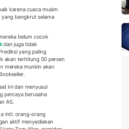
naik karena cuaca musim
s yang bangkrut selama
 mereka belum cocok
ak
dan juga tidak
Prediksi yang paling
 akan terhitung 50 persen
dan mereka munkin akan
 Bookseller.
aat ini dan menyusul
ng percaya berusaha
an AS.
a inti: orang-orang
gan aktif menyediakan