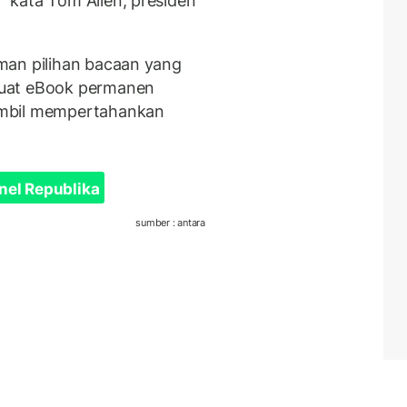
 kata Tom Allen, presiden
man pilihan bacaan yang
buat eBook permanen
ambil mempertahankan
nel Republika
sumber : antara