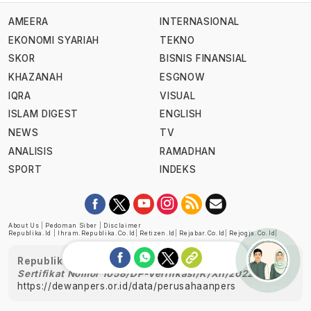
AMEERA
INTERNASIONAL
EKONOMI SYARIAH
TEKNO
SKOR
BISNIS FINANSIAL
KHAZANAH
ESGNOW
IQRA
VISUAL
ISLAM DIGEST
ENGLISH
NEWS
TV
ANALISIS
RAMADHAN
SPORT
INDEKS
About Us
|
Pedoman Siber
|
Disclaimer
Republika.id
|
Ihram.republika.co.id
|
Retizen.id
|
Rejabar.co.id
|
Rejogja.co.id
|
Republika telah diverifikasi oleh Dewan Pers
Sertifikat Nomor 1058/DP-Verifikasi/K/XII/2022
https://dewanpers.or.id/data/perusahaanpers
Ask me!