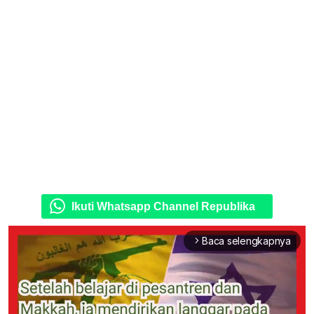
Ikuti Whatsapp Channel Republika
Baca selengkapnya
arrow_forward_ios