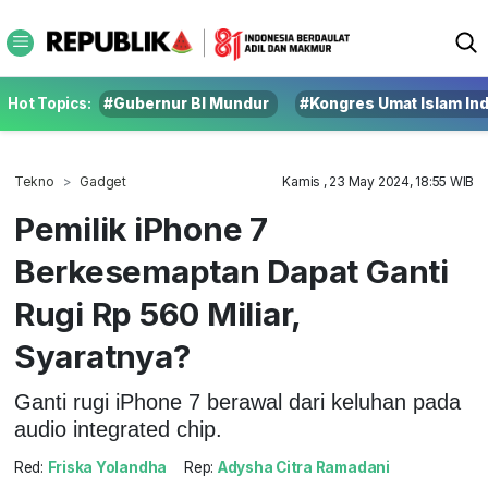
Hot Topics:
#Gubernur BI Mundur
#Kongres Umat Islam In
Tekno
Gadget
Kamis , 23 May 2024, 18:55 WIB
Pemilik iPhone 7
Berkesemaptan Dapat Ganti
Rugi Rp 560 Miliar,
Syaratnya?
Ganti rugi iPhone 7 berawal dari keluhan pada
audio integrated chip.
Red:
Friska Yolandha
Rep:
Adysha Citra Ramadani