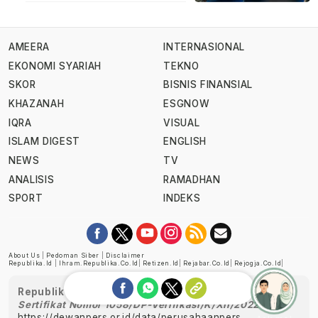
AMEERA
INTERNASIONAL
EKONOMI SYARIAH
TEKNO
SKOR
BISNIS FINANSIAL
KHAZANAH
ESGNOW
IQRA
VISUAL
ISLAM DIGEST
ENGLISH
NEWS
TV
ANALISIS
RAMADHAN
SPORT
INDEKS
About Us
|
Pedoman Siber
|
Disclaimer
Republika.id
|
Ihram.republika.co.id
|
Retizen.id
|
Rejabar.co.id
|
Rejogja.co.id
|
Republika telah diverifikasi oleh Dewan Pers
Sertifikat Nomor 1058/DP-Verifikasi/K/XII/2022
https://dewanpers.or.id/data/perusahaanpers