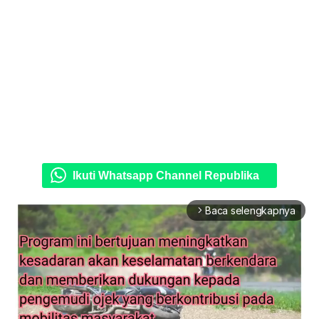
Ikuti Whatsapp Channel Republika
Baca selengkapnya
arrow_forward_ios