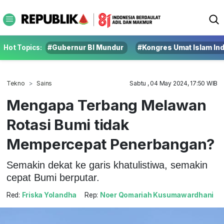
Hot Topics:
#Gubernur BI Mundur
#Kongres Umat Islam In
Tekno
Sains
Sabtu , 04 May 2024, 17:50 WIB
Mengapa Terbang Melawan
Rotasi Bumi tidak
Mempercepat Penerbangan?
Semakin dekat ke garis khatulistiwa, semakin
cepat Bumi berputar.
Red:
Friska Yolandha
Rep:
Noer Qomariah Kusumawardhani