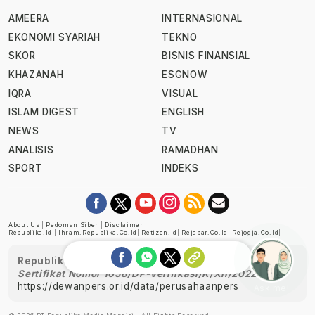
AMEERA
INTERNASIONAL
EKONOMI SYARIAH
TEKNO
SKOR
BISNIS FINANSIAL
KHAZANAH
ESGNOW
IQRA
VISUAL
ISLAM DIGEST
ENGLISH
NEWS
TV
ANALISIS
RAMADHAN
SPORT
INDEKS
About Us
|
Pedoman Siber
|
Disclaimer
Republika.id
|
Ihram.republika.co.id
|
Retizen.id
|
Rejabar.co.id
|
Rejogja.co.id
|
Republika telah diverifikasi oleh Dewan Pers
Sertifikat Nomor 1058/DP-Verifikasi/K/XII/2022
https://dewanpers.or.id/data/perusahaanpers
Ask me!