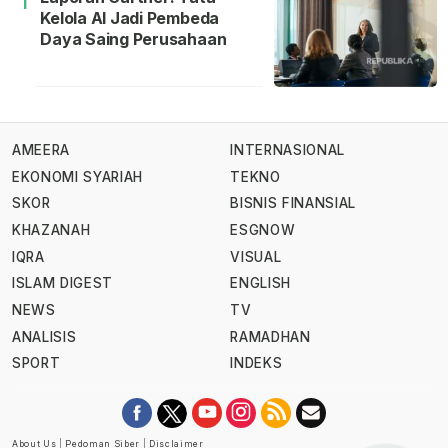
1
Kelola AI Jadi Pembeda
Daya Saing Perusahaan
AMEERA
INTERNASIONAL
EKONOMI SYARIAH
TEKNO
SKOR
BISNIS FINANSIAL
KHAZANAH
ESGNOW
IQRA
VISUAL
ISLAM DIGEST
ENGLISH
NEWS
TV
ANALISIS
RAMADHAN
SPORT
INDEKS
About Us
|
Pedoman Siber
|
Disclaimer