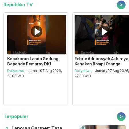
>
Republika TV
Kebakaran Landa Gedung
Febrie Adriansyah Akhirnya
Bapenda Pemprov DKI
Kenakan Rompi Orange
Dailynews
- Jumat , 07 Aug 2026,
Dailynews
- Jumat , 07 Aug 2026
23:00 WIB
22:30 WIB
>
Terpopuler
Laporan Gartner: Tata