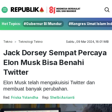
Hot Topics:
#Gubernur BI Mundur
#Kongres Umat Islam In
Tekno
Teknologi Tekno
Sabtu , 09 Mar 2024, 16:01 WIB
Jack Dorsey Sempat Percaya
Elon Musk Bisa Benahi
Twitter
Elon Musk telah mengakuisisi Twitter dan
membuat banyak perubahan.
Red:
Friska Yolandha
Rep:
Shelbi Asrianti