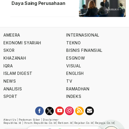
Daya Saing Perusahaan
AMEERA
INTERNASIONAL
EKONOMI SYARIAH
TEKNO
SKOR
BISNIS FINANSIAL
KHAZANAH
ESGNOW
IQRA
VISUAL
ISLAM DIGEST
ENGLISH
NEWS
TV
ANALISIS
RAMADHAN
SPORT
INDEKS
About Us
|
Pedoman Siber
|
Disclaimer
Republika.id
|
Ihram.republika.co.id
|
Retizen.id
|
Rejabar.co.id
|
Rejogja.co.id
|