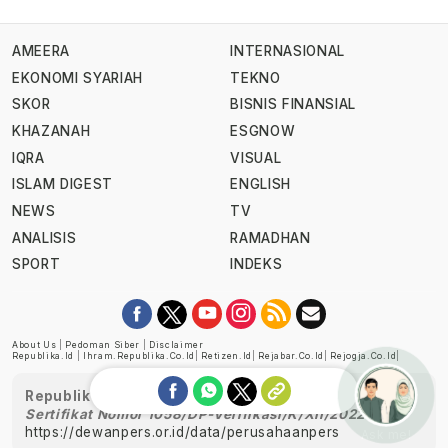
AMEERA
INTERNASIONAL
EKONOMI SYARIAH
TEKNO
SKOR
BISNIS FINANSIAL
KHAZANAH
ESGNOW
IQRA
VISUAL
ISLAM DIGEST
ENGLISH
NEWS
TV
ANALISIS
RAMADHAN
SPORT
INDEKS
About Us
|
Pedoman Siber
|
Disclaimer
Republika.id
|
Ihram.republika.co.id
|
Retizen.id
|
Rejabar.co.id
|
Rejogja.co.id
|
Republika telah diverifikasi oleh Dewan Pers
Sertifikat Nomor 1058/DP-Verifikasi/K/XII/2022
https://dewanpers.or.id/data/perusahaanpers
Ask me!